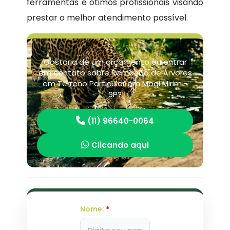
ferramentas e ótimos profissionais visando
prestar o melhor atendimento possível.
Gostaria de um orçamento ou entrar
em contato sobre Remoção de Árvores
em Terreno Particular em Mogi Mirim -
SP?
(11) 96640-0064
Clicando aqui
Nome:
*