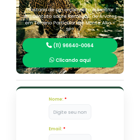
Gostaria de um orçamento ou entrar
em contato sobre Remoção de Árvores
em Terreno Particular em Monte Alto -
SP?
(11) 96640-0064
Clicando aqui
Nome:
*
Email:
*