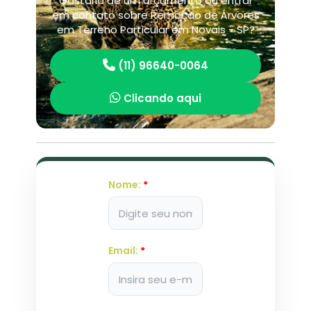
Gostaria de um orçamento ou entrar
em contato sobre Remoção de Árvores
em Terreno Particular em Novais - SP?
(11) 96640-0064
Clicando aqui
Nome:
*
Email:
*