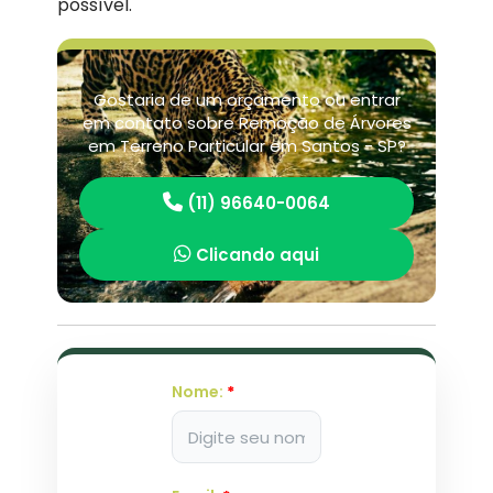
possível.
Gostaria de um orçamento ou entrar
em contato sobre Remoção de Árvores
em Terreno Particular em Santos - SP?
(11) 96640-0064
Clicando aqui
Nome:
*